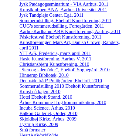
Jysk Pædagogseminarium - VIA Aarhus, 2011
Kunstklubben ANA, Aarhus Universitet 2011
Jysk Tandpleje Center, Egå, 2011
Sommerudstilling, Ebeltoft Kunstforening, 2011
CUG's sommerudstilling, Fortegården, 2011
AarhusKarlhamn ABB Kunstforening, Aarhus, 2011
Påskefestival Ebeltoft Kunstforening, 2011
Kunstforeningen Mars Art, Danish Crown, Randers,
april 2011
YIT A/S, Fredericia, marts-april 2011
Hasle Kunstforening, Aarhus V, 2011
Christiansbjerg Kunstforening, 2010
"Sten og talemåder", Ebeltoft Sognegård, 2010
Hinnerup Bibliotek, 2010
Den røde tråd? Politigården, Ebeltoft, 2010
Sommerudstilling 2010 Ebeltoft Kunstforening
Kunst på kajen, 2010
Hotel Ebeltoft Strand, 2010
Århus Kommune It og kommunikation, 2010
Incuba Science, Århus, 2010
Balkon Galleriet, Odder, 2010
Skjoldhøj Kirke, Århus, 2009
Lystrup Kirke, 2009
Små formater
HeartArtWorldWide