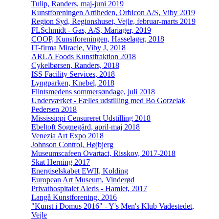
Tulip, Randers, maj-juni 2019
Kunstforeningen Artiheden, Orbicon A/S, Viby 2019
Region Syd, Regionshuset, Vejle, februar-marts 2019
FLSchmidt - Gas, A/S, Mariager, 2019
COOP, Kunstforeningen, Hasselager, 2018
IT-firma Miracle, Viby J, 2018
ARLA Foods Kunstfraktion 2018
Cykelbørsen, Randers, 2018
ISS Facility Services, 2018
Lyngparken, Knebel, 2018
Flintsmedens sommersøndage, juli 2018
Underværket - Fælles udstilling med Bo Gorzelak
Pedersen 2018
Mississippi Censureret Udstilling 2018
Ebeltoft Sognegård, april-maj 2018
Venezia Art Expo 2018
Johnson Control, Højbjerg
Museumscafeen Ovartaci, Risskov, 2017-2018
Skat Herning 2017
Energiselskabet EWII, Kolding
European Art Museum, Vinderød
Privathospitalet Aleris - Hamlet, 2017
Langå Kunstforening, 2016
"Kunst i Domus 2016" - Y's Men's Klub Vadestedet,
Vejle