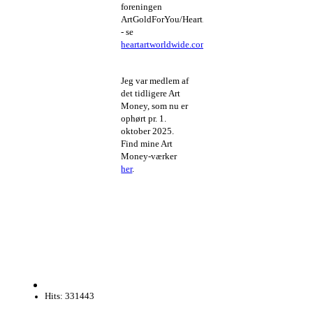
foreningen
ArtGoldForYou/HeartArtWorldWide
- se
heartartworldwide.com
Jeg var medlem af
det tidligere Art
Money, som nu er
ophørt pr. 1.
oktober 2025.
Find mine Art
Money-værker
her
.
Hits: 331443