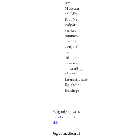
Art
Museum
på Udby
Kro. Nu
indgår
værket
sammen
med de
øvrige fra
det
tidligere
museum i
en samling
på den
Internationale
Højskole i
Helsingør.
Følg mig også på
min
Facebook-
side
Jeg er medlem af