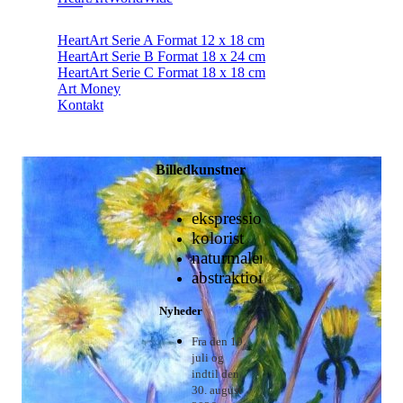
HeartArt Serie A Format 12 x 18 cm
HeartArt Serie B Format 18 x 24 cm
HeartArt Serie C Format 18 x 18 cm
Art Money
Kontakt
Billedkunstner
ekspressionist
kolorist
naturmaleri
abstraktioner
Nyheder
Fra den 19.
juli og
indtil den
30. august