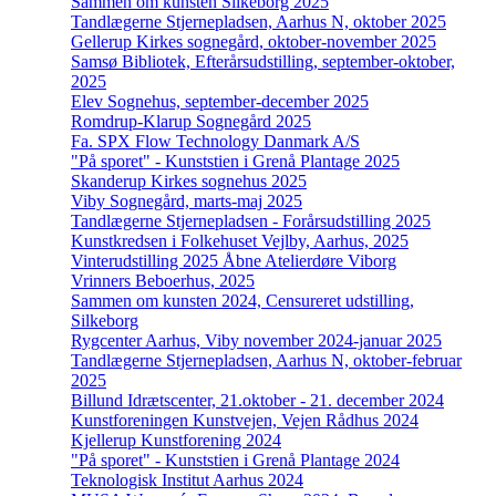
Sammen om kunsten Silkeborg 2025
Tandlægerne Stjernepladsen, Aarhus N, oktober 2025
Gellerup Kirkes sognegård, oktober-november 2025
Samsø Bibliotek, Efterårsudstilling, september-oktober,
2025
Elev Sognehus, september-december 2025
Romdrup-Klarup Sognegård 2025
Fa. SPX Flow Technology Danmark A/S
"På sporet" - Kunststien i Grenå Plantage 2025
Skanderup Kirkes sognehus 2025
Viby Sognegård, marts-maj 2025
Tandlægerne Stjernepladsen - Forårsudstilling 2025
Kunstkredsen i Folkehuset Vejlby, Aarhus, 2025
Vinterudstilling 2025 Åbne Atelierdøre Viborg
Vrinners Beboerhus, 2025
Sammen om kunsten 2024, Censureret udstilling,
Silkeborg
Rygcenter Aarhus, Viby november 2024-januar 2025
Tandlægerne Stjernepladsen, Aarhus N, oktober-februar
2025
Billund Idrætscenter, 21.oktober - 21. december 2024
Kunstforeningen Kunstvejen, Vejen Rådhus 2024
Kjellerup Kunstforening 2024
"På sporet" - Kunststien i Grenå Plantage 2024
Teknologisk Institut Aarhus 2024