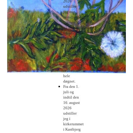
2026
udstiller
jeg min
installation
"Ormen"
på
kunststien
i Grenå
Plantage
.
Stien
begynder
ved Hotel
Marina og
er åben
hele
døgnet.
Fra den 1.
juli og
indtil den
16. august
2026
udstiller
jeg i
kirkerummet
i Kastbjerg