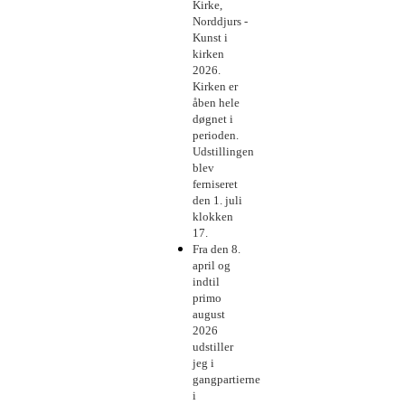
Kirke,
Norddjurs -
Kunst i
kirken
2026.
Kirken er
åben hele
døgnet i
perioden.
Udstillingen
blev
ferniseret
den 1. juli
klokken
17.
Fra den 8.
april og
indtil
primo
august
2026
udstiller
jeg i
gangpartierne
i