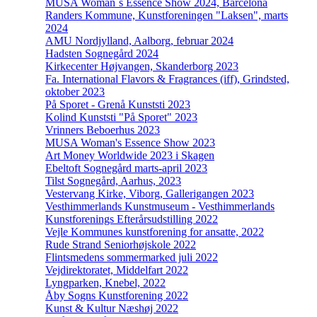
MUSA Woman´s Essence Show 2024, Barcelona
Randers Kommune, Kunstforeningen "Laksen", marts
2024
AMU Nordjylland, Aalborg, februar 2024
Hadsten Sognegård 2024
Kirkecenter Højvangen, Skanderborg 2023
Fa. International Flavors & Fragrances (iff), Grindsted,
oktober 2023
På Sporet - Grenå Kunststi 2023
Kolind Kunststi "På Sporet" 2023
Vrinners Beboerhus 2023
MUSA Woman's Essence Show 2023
Art Money Worldwide 2023 i Skagen
Ebeltoft Sognegård marts-april 2023
Tilst Sognegård, Aarhus, 2023
Vestervang Kirke, Viborg, Gallerigangen 2023
Vesthimmerlands Kunstmuseum - Vesthimmerlands
Kunstforenings Efterårsudstilling 2022
Vejle Kommunes kunstforening for ansatte, 2022
Rude Strand Seniorhøjskole 2022
Flintsmedens sommermarked juli 2022
Vejdirektoratet, Middelfart 2022
Lyngparken, Knebel, 2022
Åby Sogns Kunstforening 2022
Kunst & Kultur Næshøj 2022