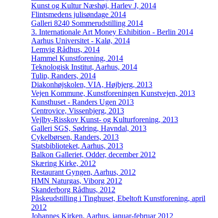
Kunst og Kultur Næshøj, Harlev J, 2014
Flintsmedens julisøndage 2014
Galleri 8240 Sommerudstilling 2014
3. Internationale Art Money Exhibition - Berlin 2014
Aarhus Universitet - Kalø, 2014
Lemvig Rådhus, 2014
Hammel Kunstforening, 2014
Teknologisk Institut, Aarhus, 2014
Tulip, Randers, 2014
Diakonhøjskolen, VIA, Højbjerg, 2013
Vejen Kommune, Kunstforeningen Kunstvejen, 2013
Kunsthuset - Randers Ugen 2013
Centrovice, Vissenbjerg, 2013
Vejlby-Risskov Kunst- og Kulturforening, 2013
Galleri SGS, Sødring, Havndal, 2013
Cykelbørsen, Randers, 2013
Statsbiblioteket, Aarhus, 2013
Balkon Galleriet, Odder, december 2012
Skæring Kirke, 2012
Restaurant Gyngen, Aarhus, 2012
HMN Naturgas, Viborg 2012
Skanderborg Rådhus, 2012
Påskeudstilling i Tinghuset, Ebeltoft Kunstforening, april
2012
Johannes Kirken, Aarhus, januar-februar 2012