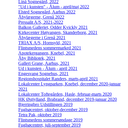
Linå Sognegård, 2022
"Ud i kunsten" - Ålum - april/maj 2022
Elsted Sognegård, Aarhus 2022
Åbylægerne, Grenå 2022
Pressalit A/S, 2021-2022
Balkon Galleriet, Odder Kvickly 2021
Kirkecenter Højvangen, Skanderborg, 2021
Åbylægerne i Grenå 2021
TRIAX A/S, Hornsyld, 2021
Flintsmedens sommermarked 2021
Apotekergangen, Knebel, 2021
Åby Bibliotek, 2021
Galleri Grane, Aarhus, 2021
Ud i kunsten - Ålum - april 2021
Engesvang Sognehus, 2021
Regionshospitalet Randers, marts-april 2021
Lokalcenter Lyngparken, Knebel, december 2020-januar
2021
Lokalcenter Toftegården, Hasle, februar-marts 2020
HK Østjylland, Brabrand, december 2019-januar 2020
Bjerringbro Udstillingen 2019
Fuglsøcentret, oktober-december 2019
Tetra Pak, oktober 2019
Flintsmedens sommersøndage 2019
Fuglsøcentret, juli-september 2019