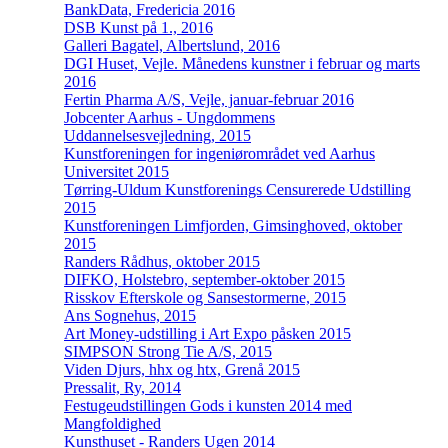
BankData, Fredericia 2016
DSB Kunst på 1., 2016
Galleri Bagatel, Albertslund, 2016
DGI Huset, Vejle. Månedens kunstner i februar og marts
2016
Fertin Pharma A/S, Vejle, januar-februar 2016
Jobcenter Aarhus - Ungdommens
Uddannelsesvejledning, 2015
Kunstforeningen for ingeniørområdet ved Aarhus
Universitet 2015
Tørring-Uldum Kunstforenings Censurerede Udstilling
2015
Kunstforeningen Limfjorden, Gimsinghoved, oktober
2015
Randers Rådhus, oktober 2015
DIFKO, Holstebro, september-oktober 2015
Risskov Efterskole og Sansestormerne, 2015
Ans Sognehus, 2015
Art Money-udstilling i Art Expo påsken 2015
SIMPSON Strong Tie A/S, 2015
Viden Djurs, hhx og htx, Grenå 2015
Pressalit, Ry, 2014
Festugeudstillingen Gods i kunsten 2014 med
Mangfoldighed
Kunsthuset - Randers Ugen 2014