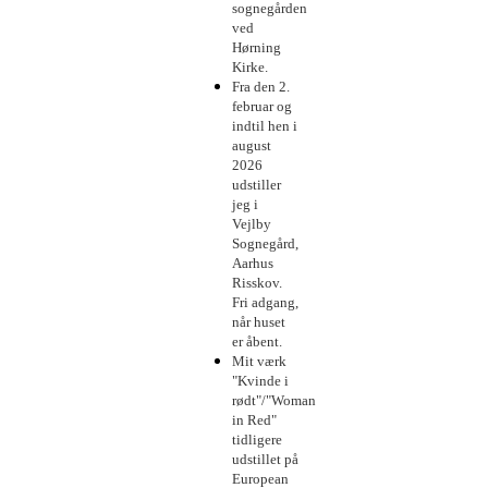
sognegården
ved
Hørning
Kirke.
Fra den 2.
februar og
indtil hen i
august
2026
udstiller
jeg i
Vejlby
Sognegård,
Aarhus
Risskov.
Fri adgang,
når huset
er åbent.
Mit værk
"Kvinde i
rødt"/"Woman
in Red"
tidligere
udstillet på
European