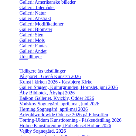
Galleri: Amerikanske billeder
Galleri: Talemåder
Galleri: Natur
Galleri: Abstrakt
Galleri: Modifikationer
Galleri: Blomster
Galleri: Sten
Galleri: Mols
Galleri: Fantasi
Galleri: Andet
Udstillinger
Tidligere års udstillinger
På sporet - Grenå Kunststi 2026
Kunst i kirken 2026 - Kastbjerg Kirke
Galleri Stigsen, Kulturgrunden, Hornslet, juni 2026
Åby Bibliotek, Åbyhøj 2026
Balkon Galleriet, Kvickly, Odder 2026
Vodskov Sognegård, april, maj, juni 2026
Hørning Sognegård, april-maj 2026
Artgoldworldwide Odense 2026 på Filosoffen
Tørring-Uldum Kunstforening - Påskeudstilling 2026
Holme Kunstforening i Folkehuset Holme 2026
Vejlby Sognegård, 2026