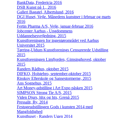
BankData, Fredericia 2016
DSB Kunst på 1., 2016
Galleri Bagatel, Albertslund, 2016
DGI Huset, Vejle. Månedens kunstner i februar og marts
2016
Fertin Pharma A/S, Vejle, januar-februar 2016
Jobcenter Aarhus - Ungdommens
Uddannelsesvejledning, 2015
Kunstforeningen for ingeniørområdet ved Aarhus
Universitet 2015
Tørring-Uldum Kunstforenings Censurerede Udstilling
2015
Kunstforeningen Limfjorden, Gimsinghoved, oktober
2015
Randers Rådhus, oktober 2015
DIFKO, Holstebro, september-oktober 2015
Risskov Efterskole og Sansestormerne, 2015
Ans Sognehus, 2015
Art Money-udstilling i Art Expo påsken 2015
SIMPSON Strong Tie A/S, 2015
Viden Djurs, hhx og htx, Grenå 2015
Pressalit, Ry, 2014
Festugeudstillingen Gods i kunsten 2014 med
Mangfoldighed
Kunsthuset - Randers Ugen 2014