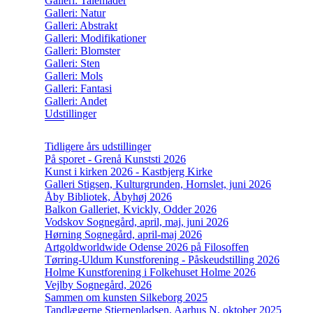
Galleri: Talemåder
Galleri: Natur
Galleri: Abstrakt
Galleri: Modifikationer
Galleri: Blomster
Galleri: Sten
Galleri: Mols
Galleri: Fantasi
Galleri: Andet
Udstillinger
Tidligere års udstillinger
På sporet - Grenå Kunststi 2026
Kunst i kirken 2026 - Kastbjerg Kirke
Galleri Stigsen, Kulturgrunden, Hornslet, juni 2026
Åby Bibliotek, Åbyhøj 2026
Balkon Galleriet, Kvickly, Odder 2026
Vodskov Sognegård, april, maj, juni 2026
Hørning Sognegård, april-maj 2026
Artgoldworldwide Odense 2026 på Filosoffen
Tørring-Uldum Kunstforening - Påskeudstilling 2026
Holme Kunstforening i Folkehuset Holme 2026
Vejlby Sognegård, 2026
Sammen om kunsten Silkeborg 2025
Tandlægerne Stjernepladsen, Aarhus N, oktober 2025