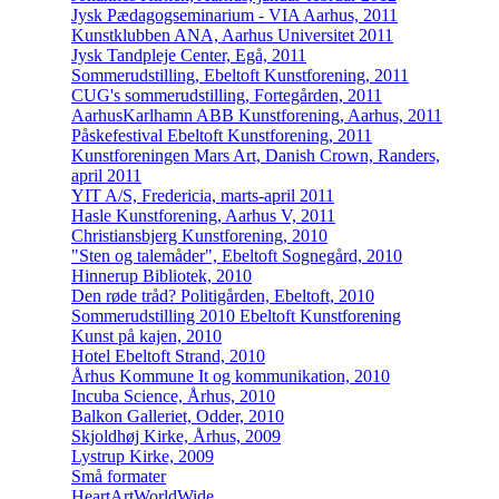
Jysk Pædagogseminarium - VIA Aarhus, 2011
Kunstklubben ANA, Aarhus Universitet 2011
Jysk Tandpleje Center, Egå, 2011
Sommerudstilling, Ebeltoft Kunstforening, 2011
CUG's sommerudstilling, Fortegården, 2011
AarhusKarlhamn ABB Kunstforening, Aarhus, 2011
Påskefestival Ebeltoft Kunstforening, 2011
Kunstforeningen Mars Art, Danish Crown, Randers,
april 2011
YIT A/S, Fredericia, marts-april 2011
Hasle Kunstforening, Aarhus V, 2011
Christiansbjerg Kunstforening, 2010
"Sten og talemåder", Ebeltoft Sognegård, 2010
Hinnerup Bibliotek, 2010
Den røde tråd? Politigården, Ebeltoft, 2010
Sommerudstilling 2010 Ebeltoft Kunstforening
Kunst på kajen, 2010
Hotel Ebeltoft Strand, 2010
Århus Kommune It og kommunikation, 2010
Incuba Science, Århus, 2010
Balkon Galleriet, Odder, 2010
Skjoldhøj Kirke, Århus, 2009
Lystrup Kirke, 2009
Små formater
HeartArtWorldWide