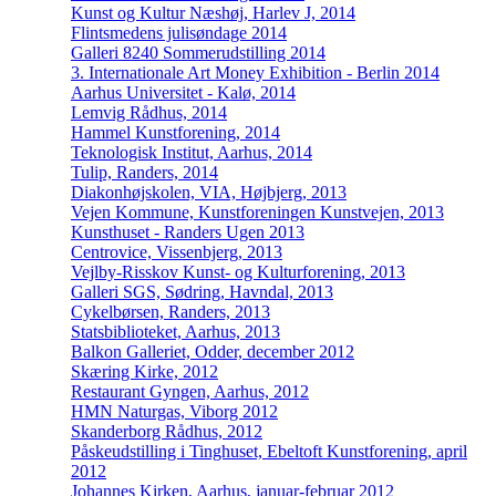
Kunst og Kultur Næshøj, Harlev J, 2014
Flintsmedens julisøndage 2014
Galleri 8240 Sommerudstilling 2014
3. Internationale Art Money Exhibition - Berlin 2014
Aarhus Universitet - Kalø, 2014
Lemvig Rådhus, 2014
Hammel Kunstforening, 2014
Teknologisk Institut, Aarhus, 2014
Tulip, Randers, 2014
Diakonhøjskolen, VIA, Højbjerg, 2013
Vejen Kommune, Kunstforeningen Kunstvejen, 2013
Kunsthuset - Randers Ugen 2013
Centrovice, Vissenbjerg, 2013
Vejlby-Risskov Kunst- og Kulturforening, 2013
Galleri SGS, Sødring, Havndal, 2013
Cykelbørsen, Randers, 2013
Statsbiblioteket, Aarhus, 2013
Balkon Galleriet, Odder, december 2012
Skæring Kirke, 2012
Restaurant Gyngen, Aarhus, 2012
HMN Naturgas, Viborg 2012
Skanderborg Rådhus, 2012
Påskeudstilling i Tinghuset, Ebeltoft Kunstforening, april
2012
Johannes Kirken, Aarhus, januar-februar 2012