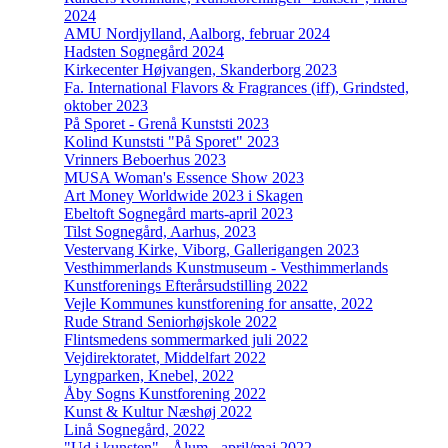
2024
AMU Nordjylland, Aalborg, februar 2024
Hadsten Sognegård 2024
Kirkecenter Højvangen, Skanderborg 2023
Fa. International Flavors & Fragrances (iff), Grindsted,
oktober 2023
På Sporet - Grenå Kunststi 2023
Kolind Kunststi "På Sporet" 2023
Vrinners Beboerhus 2023
MUSA Woman's Essence Show 2023
Art Money Worldwide 2023 i Skagen
Ebeltoft Sognegård marts-april 2023
Tilst Sognegård, Aarhus, 2023
Vestervang Kirke, Viborg, Gallerigangen 2023
Vesthimmerlands Kunstmuseum - Vesthimmerlands
Kunstforenings Efterårsudstilling 2022
Vejle Kommunes kunstforening for ansatte, 2022
Rude Strand Seniorhøjskole 2022
Flintsmedens sommermarked juli 2022
Vejdirektoratet, Middelfart 2022
Lyngparken, Knebel, 2022
Åby Sogns Kunstforening 2022
Kunst & Kultur Næshøj 2022
Linå Sognegård, 2022
"Ud i kunsten" - Ålum - april/maj 2022