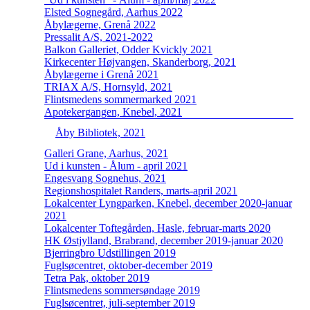
Elsted Sognegård, Aarhus 2022
Åbylægerne, Grenå 2022
Pressalit A/S, 2021-2022
Balkon Galleriet, Odder Kvickly 2021
Kirkecenter Højvangen, Skanderborg, 2021
Åbylægerne i Grenå 2021
TRIAX A/S, Hornsyld, 2021
Flintsmedens sommermarked 2021
Apotekergangen, Knebel, 2021
Åby Bibliotek, 2021
Galleri Grane, Aarhus, 2021
Ud i kunsten - Ålum - april 2021
Engesvang Sognehus, 2021
Regionshospitalet Randers, marts-april 2021
Lokalcenter Lyngparken, Knebel, december 2020-januar
2021
Lokalcenter Toftegården, Hasle, februar-marts 2020
HK Østjylland, Brabrand, december 2019-januar 2020
Bjerringbro Udstillingen 2019
Fuglsøcentret, oktober-december 2019
Tetra Pak, oktober 2019
Flintsmedens sommersøndage 2019
Fuglsøcentret, juli-september 2019