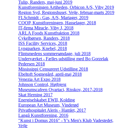
Tulip, Randers, maj-juni 2019
Kunstforeningen Artiheden, Orbicon A/S, Viby 2019
Region Syd, Regionshuset, Vejle, februar-marts 2019
FLSchmidt - Gas, A/S, Mariager, 2019
COOP, Kunstforeningen, Hasselager, 2018
IT-firma Miracle, Viby J, 2018
ARLA Foods Kunstfraktion 2018
Cykelbørsen, Randers, 2018
ISS Facility Services, 2018
Lyngparken, Knebel, 2018
Flintsmedens sommersøndage, juli 2018
Underværket - Fælles udstilling med Bo Gorzelak
Pedersen 2018
Mississippi Censureret Udstilling 2018
Ebeltoft Sognegård, april-maj 2018
Venezia Art Expo 2018
Johnson Control, Højbjerg
Museumscafeen Ovartaci, Risskov, 2017-2018
Skat Herning 2017
Energiselskabet EWII, Kolding
European Art Museum, Vinderød
Privathospitalet Aleris - Hamlet, 2017
Langå Kunstforening, 2016
"Kunst i Domus 2016" - Y's Men's Klub Vadestedet,
Vejle