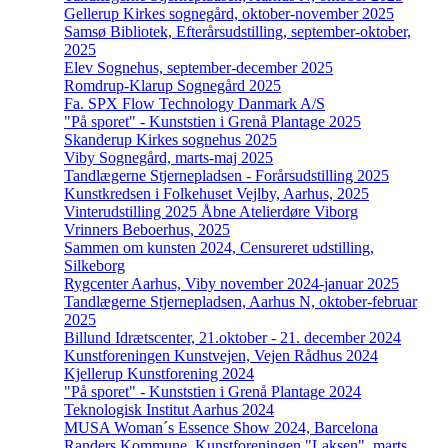
Gellerup Kirkes sognegård, oktober-november 2025
Samsø Bibliotek, Efterårsudstilling, september-oktober,
2025
Elev Sognehus, september-december 2025
Romdrup-Klarup Sognegård 2025
Fa. SPX Flow Technology Danmark A/S
"På sporet" - Kunststien i Grenå Plantage 2025
Skanderup Kirkes sognehus 2025
Viby Sognegård, marts-maj 2025
Tandlægerne Stjernepladsen - Forårsudstilling 2025
Kunstkredsen i Folkehuset Vejlby, Aarhus, 2025
Vinterudstilling 2025 Åbne Atelierdøre Viborg
Vrinners Beboerhus, 2025
Sammen om kunsten 2024, Censureret udstilling,
Silkeborg
Rygcenter Aarhus, Viby november 2024-januar 2025
Tandlægerne Stjernepladsen, Aarhus N, oktober-februar
2025
Billund Idrætscenter, 21.oktober - 21. december 2024
Kunstforeningen Kunstvejen, Vejen Rådhus 2024
Kjellerup Kunstforening 2024
"På sporet" - Kunststien i Grenå Plantage 2024
Teknologisk Institut Aarhus 2024
MUSA Woman´s Essence Show 2024, Barcelona
Randers Kommune, Kunstforeningen "Laksen", marts