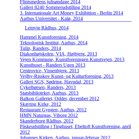
Flintsmedens julisøndage 2014
Galleri 8240 Sommerudstilling 2014
3. Internationale Art Money Exhibition - Berlin 2014
Aarhus Universitet - Kalø, 2014
Lemvig Rådhus, 2014
Hammel Kunstforening, 2014
Teknologisk Institut, Aarhus, 2014
Tulip, Randers, 2014
Diakonhøjskolen, VIA, Højbjerg, 2013
Vejen Kommune, Kunstforeningen Kunstvejen, 2013
Kunsthuset - Randers Ugen 2013
Centrovice, Vissenbjerg, 2013
Vejlby-Risskov Kunst- og Kulturforening, 2013
Galleri SGS, Sødring, Havndal, 2013
Cykelbørsen, Randers, 2013
Statsbiblioteket, Aarhus, 2013
Balkon Galleriet, Odder, december 2012
Skæring Kirke, 2012
Restaurant Gyngen, Aarhus, 2012
HMN Naturgas, Viborg 2012
Skanderborg Rådhus, 2012
Påskeudstilling i Tinghuset, Ebeltoft Kunstforening, april
2012
Johannes Kirken, Aarhus, januar-februar 2012