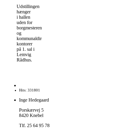
Udstillingen
hænger
i hallen
uden for
borgmesterens
og
kommunaldirektørens
kontorer
på 1. sal i
Lemvig
Rådhus.
Hits: 331801
Inge Hedegaard
Porskærvej 5
8420 Knebel
Tlf. 25 64 95 78