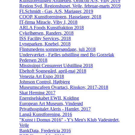
Kunstforeningen Artiheden, Orbicon A/S, Viby 2019
Region Syd, Regionshuset, Vejle, februar-marts 2019
FLSchmidt - Gas, A/S, Mariager, 2019
COOP, Kunstforeningen, Hasselager, 2018
IT-firma Miracle, Viby J, 2018
ARLA Foods Kunstfraktion 2018
Cykelbørsen, Randers, 2018
ISS Facility Services, 2018
Lyngparken, Knebel, 2018
Flintsmedens sommersøndage, juli 2018
Underværket - Fælles udstilling med Bo Gorzelak
Pedersen 2018
Mississippi Censureret Udstilling 2018
Ebeltoft Sognegård, april-maj 2018
Venezia Art Expo 2018
Johnson Control, Højbjerg
Museumscafeen Ovartaci, Risskov, 2017-2018
Skat Herning 2017
Energiselskabet EWII, Kolding
European Art Museum, Vinderød
Privathospitalet Aleris - Hamlet, 2017
Langå Kunstforening, 2016
"Kunst i Domus 2016" - Y's Men's Klub Vadestedet,
Vejle
BankData, Fredericia 2016