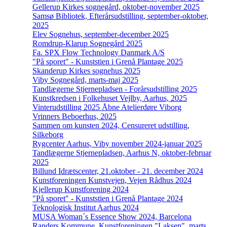
Gellerup Kirkes sognegård, oktober-november 2025
Samsø Bibliotek, Efterårsudstilling, september-oktober,
2025
Elev Sognehus, september-december 2025
Romdrup-Klarup Sognegård 2025
Fa. SPX Flow Technology Danmark A/S
"På sporet" - Kunststien i Grenå Plantage 2025
Skanderup Kirkes sognehus 2025
Viby Sognegård, marts-maj 2025
Tandlægerne Stjernepladsen - Forårsudstilling 2025
Kunstkredsen i Folkehuset Vejlby, Aarhus, 2025
Vinterudstilling 2025 Åbne Atelierdøre Viborg
Vrinners Beboerhus, 2025
Sammen om kunsten 2024, Censureret udstilling,
Silkeborg
Rygcenter Aarhus, Viby november 2024-januar 2025
Tandlægerne Stjernepladsen, Aarhus N, oktober-februar
2025
Billund Idrætscenter, 21.oktober - 21. december 2024
Kunstforeningen Kunstvejen, Vejen Rådhus 2024
Kjellerup Kunstforening 2024
"På sporet" - Kunststien i Grenå Plantage 2024
Teknologisk Institut Aarhus 2024
MUSA Woman´s Essence Show 2024, Barcelona
Randers Kommune, Kunstforeningen "Laksen", marts