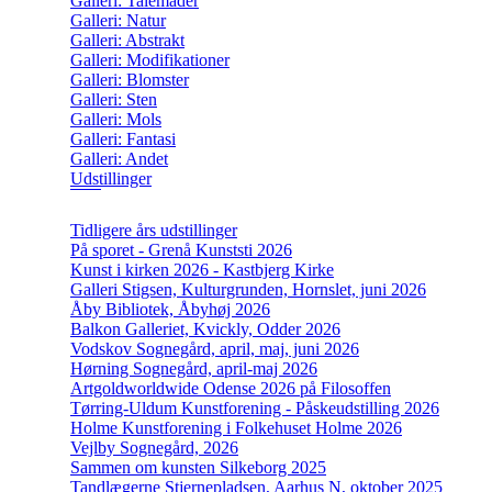
Galleri: Talemåder
Galleri: Natur
Galleri: Abstrakt
Galleri: Modifikationer
Galleri: Blomster
Galleri: Sten
Galleri: Mols
Galleri: Fantasi
Galleri: Andet
Udstillinger
Tidligere års udstillinger
På sporet - Grenå Kunststi 2026
Kunst i kirken 2026 - Kastbjerg Kirke
Galleri Stigsen, Kulturgrunden, Hornslet, juni 2026
Åby Bibliotek, Åbyhøj 2026
Balkon Galleriet, Kvickly, Odder 2026
Vodskov Sognegård, april, maj, juni 2026
Hørning Sognegård, april-maj 2026
Artgoldworldwide Odense 2026 på Filosoffen
Tørring-Uldum Kunstforening - Påskeudstilling 2026
Holme Kunstforening i Folkehuset Holme 2026
Vejlby Sognegård, 2026
Sammen om kunsten Silkeborg 2025
Tandlægerne Stjernepladsen, Aarhus N, oktober 2025