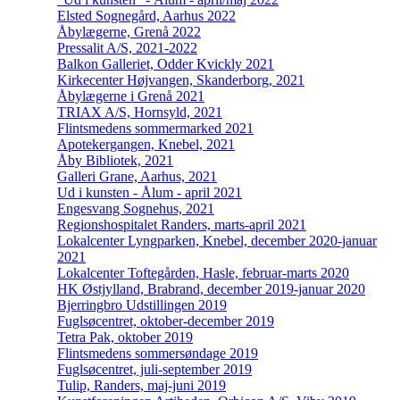
Elsted Sognegård, Aarhus 2022
Åbylægerne, Grenå 2022
Pressalit A/S, 2021-2022
Balkon Galleriet, Odder Kvickly 2021
Kirkecenter Højvangen, Skanderborg, 2021
Åbylægerne i Grenå 2021
TRIAX A/S, Hornsyld, 2021
Flintsmedens sommermarked 2021
Apotekergangen, Knebel, 2021
Åby Bibliotek, 2021
Galleri Grane, Aarhus, 2021
Ud i kunsten - Ålum - april 2021
Engesvang Sognehus, 2021
Regionshospitalet Randers, marts-april 2021
Lokalcenter Lyngparken, Knebel, december 2020-januar
2021
Lokalcenter Toftegården, Hasle, februar-marts 2020
HK Østjylland, Brabrand, december 2019-januar 2020
Bjerringbro Udstillingen 2019
Fuglsøcentret, oktober-december 2019
Tetra Pak, oktober 2019
Flintsmedens sommersøndage 2019
Fuglsøcentret, juli-september 2019
Tulip, Randers, maj-juni 2019