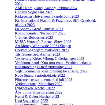
2024
AMU Nordjylland, Aalborg, februar 2024
Hadsten Sognegård 2024
Kirkecenter Højvangen, Skanderborg 2023
Fa. International Flavors & Fragrances (iff), Grindsted,
oktober 2023
På Sporet - Grenå Kunststi 2023
Kolind Kunststi "På Sporet" 2023
Vrinners Beboerhus 2023
MUSA Woman's Essence Show 2023
Art Money Worldwide 2023 i Skagen
Ebeltoft Sognegård marts-april 2023
Tilst Sognegård, Aarhus, 2023
Vestervang Kirke, Viborg, Gallerigangen 2023
Vesthimmerlands Kunstmuseum - Vesthimmerlands
Kunstforenings Efterårsudstilling 2022
Vejle Kommunes kunstforening for ansatte, 2022
Rude Strand Seniorhøjskole 2022
Flintsmedens sommermarked juli 2022
Vejdirektoratet, Middelfart 2022
Lyngparken, Knebel, 2022
Åby Sogns Kunstforening 2022
Kunst & Kultur Næshøj 2022
Linå Sognegård, 2022
"Ud i kunsten" - Ålum - april/maj 2022