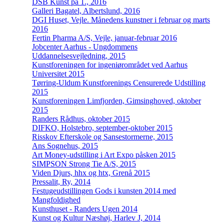
DSB Kunst på 1., 2016
Galleri Bagatel, Albertslund, 2016
DGI Huset, Vejle. Månedens kunstner i februar og marts
2016
Fertin Pharma A/S, Vejle, januar-februar 2016
Jobcenter Aarhus - Ungdommens
Uddannelsesvejledning, 2015
Kunstforeningen for ingeniørområdet ved Aarhus
Universitet 2015
Tørring-Uldum Kunstforenings Censurerede Udstilling
2015
Kunstforeningen Limfjorden, Gimsinghoved, oktober
2015
Randers Rådhus, oktober 2015
DIFKO, Holstebro, september-oktober 2015
Risskov Efterskole og Sansestormerne, 2015
Ans Sognehus, 2015
Art Money-udstilling i Art Expo påsken 2015
SIMPSON Strong Tie A/S, 2015
Viden Djurs, hhx og htx, Grenå 2015
Pressalit, Ry, 2014
Festugeudstillingen Gods i kunsten 2014 med
Mangfoldighed
Kunsthuset - Randers Ugen 2014
Kunst og Kultur Næshøj, Harlev J, 2014