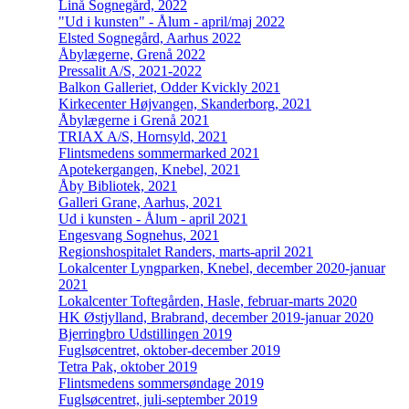
Linå Sognegård, 2022
"Ud i kunsten" - Ålum - april/maj 2022
Elsted Sognegård, Aarhus 2022
Åbylægerne, Grenå 2022
Pressalit A/S, 2021-2022
Balkon Galleriet, Odder Kvickly 2021
Kirkecenter Højvangen, Skanderborg, 2021
Åbylægerne i Grenå 2021
TRIAX A/S, Hornsyld, 2021
Flintsmedens sommermarked 2021
Apotekergangen, Knebel, 2021
Åby Bibliotek, 2021
Galleri Grane, Aarhus, 2021
Ud i kunsten - Ålum - april 2021
Engesvang Sognehus, 2021
Regionshospitalet Randers, marts-april 2021
Lokalcenter Lyngparken, Knebel, december 2020-januar
2021
Lokalcenter Toftegården, Hasle, februar-marts 2020
HK Østjylland, Brabrand, december 2019-januar 2020
Bjerringbro Udstillingen 2019
Fuglsøcentret, oktober-december 2019
Tetra Pak, oktober 2019
Flintsmedens sommersøndage 2019
Fuglsøcentret, juli-september 2019