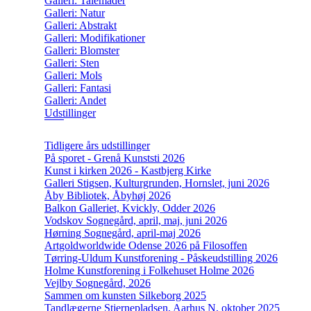
Galleri: Talemåder
Galleri: Natur
Galleri: Abstrakt
Galleri: Modifikationer
Galleri: Blomster
Galleri: Sten
Galleri: Mols
Galleri: Fantasi
Galleri: Andet
Udstillinger
Tidligere års udstillinger
På sporet - Grenå Kunststi 2026
Kunst i kirken 2026 - Kastbjerg Kirke
Galleri Stigsen, Kulturgrunden, Hornslet, juni 2026
Åby Bibliotek, Åbyhøj 2026
Balkon Galleriet, Kvickly, Odder 2026
Vodskov Sognegård, april, maj, juni 2026
Hørning Sognegård, april-maj 2026
Artgoldworldwide Odense 2026 på Filosoffen
Tørring-Uldum Kunstforening - Påskeudstilling 2026
Holme Kunstforening i Folkehuset Holme 2026
Vejlby Sognegård, 2026
Sammen om kunsten Silkeborg 2025
Tandlægerne Stjernepladsen, Aarhus N, oktober 2025