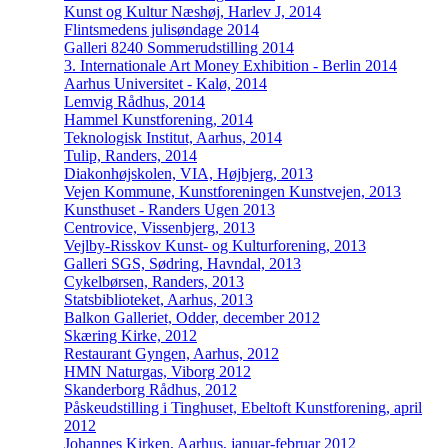
Kunst og Kultur Næshøj, Harlev J, 2014
Flintsmedens julisøndage 2014
Galleri 8240 Sommerudstilling 2014
3. Internationale Art Money Exhibition - Berlin 2014
Aarhus Universitet - Kalø, 2014
Lemvig Rådhus, 2014
Hammel Kunstforening, 2014
Teknologisk Institut, Aarhus, 2014
Tulip, Randers, 2014
Diakonhøjskolen, VIA, Højbjerg, 2013
Vejen Kommune, Kunstforeningen Kunstvejen, 2013
Kunsthuset - Randers Ugen 2013
Centrovice, Vissenbjerg, 2013
Vejlby-Risskov Kunst- og Kulturforening, 2013
Galleri SGS, Sødring, Havndal, 2013
Cykelbørsen, Randers, 2013
Statsbiblioteket, Aarhus, 2013
Balkon Galleriet, Odder, december 2012
Skæring Kirke, 2012
Restaurant Gyngen, Aarhus, 2012
HMN Naturgas, Viborg 2012
Skanderborg Rådhus, 2012
Påskeudstilling i Tinghuset, Ebeltoft Kunstforening, april
2012
Johannes Kirken, Aarhus, januar-februar 2012