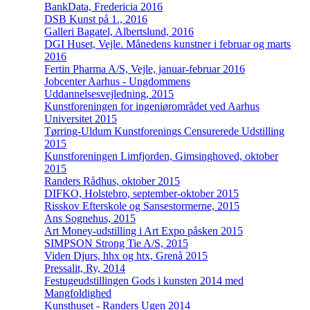
BankData, Fredericia 2016
DSB Kunst på 1., 2016
Galleri Bagatel, Albertslund, 2016
DGI Huset, Vejle. Månedens kunstner i februar og marts
2016
Fertin Pharma A/S, Vejle, januar-februar 2016
Jobcenter Aarhus - Ungdommens
Uddannelsesvejledning, 2015
Kunstforeningen for ingeniørområdet ved Aarhus
Universitet 2015
Tørring-Uldum Kunstforenings Censurerede Udstilling
2015
Kunstforeningen Limfjorden, Gimsinghoved, oktober
2015
Randers Rådhus, oktober 2015
DIFKO, Holstebro, september-oktober 2015
Risskov Efterskole og Sansestormerne, 2015
Ans Sognehus, 2015
Art Money-udstilling i Art Expo påsken 2015
SIMPSON Strong Tie A/S, 2015
Viden Djurs, hhx og htx, Grenå 2015
Pressalit, Ry, 2014
Festugeudstillingen Gods i kunsten 2014 med
Mangfoldighed
Kunsthuset - Randers Ugen 2014