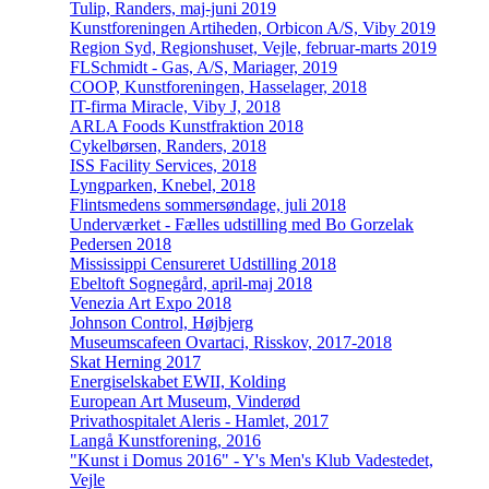
Tulip, Randers, maj-juni 2019
Kunstforeningen Artiheden, Orbicon A/S, Viby 2019
Region Syd, Regionshuset, Vejle, februar-marts 2019
FLSchmidt - Gas, A/S, Mariager, 2019
COOP, Kunstforeningen, Hasselager, 2018
IT-firma Miracle, Viby J, 2018
ARLA Foods Kunstfraktion 2018
Cykelbørsen, Randers, 2018
ISS Facility Services, 2018
Lyngparken, Knebel, 2018
Flintsmedens sommersøndage, juli 2018
Underværket - Fælles udstilling med Bo Gorzelak
Pedersen 2018
Mississippi Censureret Udstilling 2018
Ebeltoft Sognegård, april-maj 2018
Venezia Art Expo 2018
Johnson Control, Højbjerg
Museumscafeen Ovartaci, Risskov, 2017-2018
Skat Herning 2017
Energiselskabet EWII, Kolding
European Art Museum, Vinderød
Privathospitalet Aleris - Hamlet, 2017
Langå Kunstforening, 2016
"Kunst i Domus 2016" - Y's Men's Klub Vadestedet,
Vejle