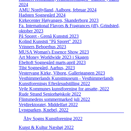
2024
AMU Nordjylland, Aalborg, februar 2024
Hadsten Sognegård 2024
Kirkecenter Højvangen, Skanderborg 2023
Fa. International Flavors & Fragrances (iff), Grindsted,
oktober 2023
På Sporet - Grenå Kunststi 2023
Kolind Kunststi "På Sporet" 2023
Vrinners Beboerhus 2023
MUSA Woman's Essence Show 2023
Art Money Worldwide 2023 i Skagen
Ebeltoft Sognegård marts-april 2023
Tilst Sognegård, Aarhus, 2023
Vestervang Kirke, Viborg, Gallerigangen 2023
Vesthimmerlands Kunstmuseum - Vesthimmerlands
Kunstforenings Efterårsudstilling 2022
Vejle Kommunes kunstforening for ansatte, 2022
Rude Strand Seniorhøjskole 2022
Flintsmedens sommermarked juli 2022
Vejdirektoratet, Middelfart 2022
Lyngparken, Knebel, 2022
Åby Sogns Kunstforening 2022
Kunst & Kultur Næshøj 2022