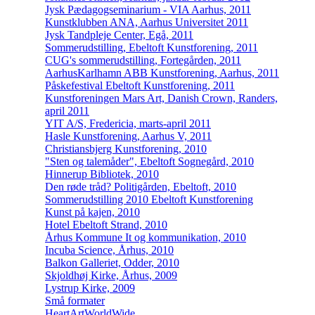
Jysk Pædagogseminarium - VIA Aarhus, 2011
Kunstklubben ANA, Aarhus Universitet 2011
Jysk Tandpleje Center, Egå, 2011
Sommerudstilling, Ebeltoft Kunstforening, 2011
CUG's sommerudstilling, Fortegården, 2011
AarhusKarlhamn ABB Kunstforening, Aarhus, 2011
Påskefestival Ebeltoft Kunstforening, 2011
Kunstforeningen Mars Art, Danish Crown, Randers,
april 2011
YIT A/S, Fredericia, marts-april 2011
Hasle Kunstforening, Aarhus V, 2011
Christiansbjerg Kunstforening, 2010
"Sten og talemåder", Ebeltoft Sognegård, 2010
Hinnerup Bibliotek, 2010
Den røde tråd? Politigården, Ebeltoft, 2010
Sommerudstilling 2010 Ebeltoft Kunstforening
Kunst på kajen, 2010
Hotel Ebeltoft Strand, 2010
Århus Kommune It og kommunikation, 2010
Incuba Science, Århus, 2010
Balkon Galleriet, Odder, 2010
Skjoldhøj Kirke, Århus, 2009
Lystrup Kirke, 2009
Små formater
HeartArtWorldWide