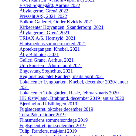
Elsted Sognegård, Aarhus 2022
Åbylægerne, Grenå 2022
Pressalit A/S, 2021-2022
Balkon Galleriet, Odder Kvickly 2021
Kirkecenter Højvangen, Skanderborg, 2021
Åbylægerne i Grenå 2021
TRIAX A/S, Hornsyld, 2021
Flintsmedens sommermarked 2021
Apotekergangen, Knebel, 2021
Åby Bibliotek, 2021
Galleri Grane, Aarhus, 2021
Ud i kunsten - Ålum - april 2021
Engesvang Sognehus, 2021
Regionshospitalet Randers, marts-april 2021
Lokalcenter Lyngparken, Knebel, december 2020-januar
2021
Lokalcenter Toftegården, Hasle, februar-marts 2020
HK Østjylland, Brabrand, december 2019-januar 2020
Bjerringbro Udstillingen 2019
Fuglsøcentret, oktober-december 2019
Tetra Pak, oktober 2019
Flintsmedens sommersøndage 2019
Fuglsøcentret, juli-september 2019
Tulip, Randers, maj-juni 2019