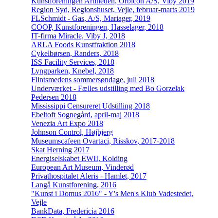
Kunstforeningen Artiheden, Orbicon A/S, Viby 2019
Region Syd, Regionshuset, Vejle, februar-marts 2019
FLSchmidt - Gas, A/S, Mariager, 2019
COOP, Kunstforeningen, Hasselager, 2018
IT-firma Miracle, Viby J, 2018
ARLA Foods Kunstfraktion 2018
Cykelbørsen, Randers, 2018
ISS Facility Services, 2018
Lyngparken, Knebel, 2018
Flintsmedens sommersøndage, juli 2018
Underværket - Fælles udstilling med Bo Gorzelak
Pedersen 2018
Mississippi Censureret Udstilling 2018
Ebeltoft Sognegård, april-maj 2018
Venezia Art Expo 2018
Johnson Control, Højbjerg
Museumscafeen Ovartaci, Risskov, 2017-2018
Skat Herning 2017
Energiselskabet EWII, Kolding
European Art Museum, Vinderød
Privathospitalet Aleris - Hamlet, 2017
Langå Kunstforening, 2016
"Kunst i Domus 2016" - Y's Men's Klub Vadestedet,
Vejle
BankData, Fredericia 2016