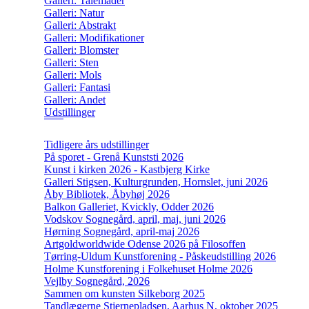
Galleri: Talemåder
Galleri: Natur
Galleri: Abstrakt
Galleri: Modifikationer
Galleri: Blomster
Galleri: Sten
Galleri: Mols
Galleri: Fantasi
Galleri: Andet
Udstillinger
Tidligere års udstillinger
På sporet - Grenå Kunststi 2026
Kunst i kirken 2026 - Kastbjerg Kirke
Galleri Stigsen, Kulturgrunden, Hornslet, juni 2026
Åby Bibliotek, Åbyhøj 2026
Balkon Galleriet, Kvickly, Odder 2026
Vodskov Sognegård, april, maj, juni 2026
Hørning Sognegård, april-maj 2026
Artgoldworldwide Odense 2026 på Filosoffen
Tørring-Uldum Kunstforening - Påskeudstilling 2026
Holme Kunstforening i Folkehuset Holme 2026
Vejlby Sognegård, 2026
Sammen om kunsten Silkeborg 2025
Tandlægerne Stjernepladsen, Aarhus N, oktober 2025