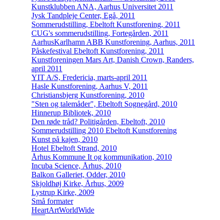
Kunstklubben ANA, Aarhus Universitet 2011
Jysk Tandpleje Center, Egå, 2011
Sommerudstilling, Ebeltoft Kunstforening, 2011
CUG's sommerudstilling, Fortegården, 2011
AarhusKarlhamn ABB Kunstforening, Aarhus, 2011
Påskefestival Ebeltoft Kunstforening, 2011
Kunstforeningen Mars Art, Danish Crown, Randers,
april 2011
YIT A/S, Fredericia, marts-april 2011
Hasle Kunstforening, Aarhus V, 2011
Christiansbjerg Kunstforening, 2010
"Sten og talemåder", Ebeltoft Sognegård, 2010
Hinnerup Bibliotek, 2010
Den røde tråd? Politigården, Ebeltoft, 2010
Sommerudstilling 2010 Ebeltoft Kunstforening
Kunst på kajen, 2010
Hotel Ebeltoft Strand, 2010
Århus Kommune It og kommunikation, 2010
Incuba Science, Århus, 2010
Balkon Galleriet, Odder, 2010
Skjoldhøj Kirke, Århus, 2009
Lystrup Kirke, 2009
Små formater
HeartArtWorldWide