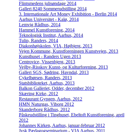
Flintsmedens julisøndage 2014
Galleri 8240 Sommerudstilling 2014
3. Internationale Art Money Exhibition - Berlin 2014
Aarhus Universitet - Kalø, 2014
Lemvig Rådhus, 2014
Hammel Kunstforening, 2014
Teknologisk Institut, Aarhus, 2014
Tulip, Randers, 2014
Diakonhøjskolen, VIA, Højbjerg, 2013
Vejen Kommune, Kunstforeningen Kunstvejen, 2013
Kunsthuset - Randers Ugen 2013
Centrovice, Vissenbjerg, 2013
Vejlby-Risskov Kunst- og Kulturforening, 2013
Galleri SGS, Sødring, Havndal, 2013
Cykelbørsen, Randers, 2013
Statsbiblioteket, Aarhus, 2013
Balkon Galleriet, Odder, december 2012
Skæring Kirke, 2012
Restaurant Gyngen, Aarhus, 2012
HMN Naturgas, Viborg 2012
Skanderborg Rådhus, 2012
Påskeudstilling i Tinghuset, Ebeltoft Kunstforening, april
2012
Johannes Kirken, Aarhus, januar-februar 2012
Jysk Pædagogseminarium - VIA Aarhus, 2011