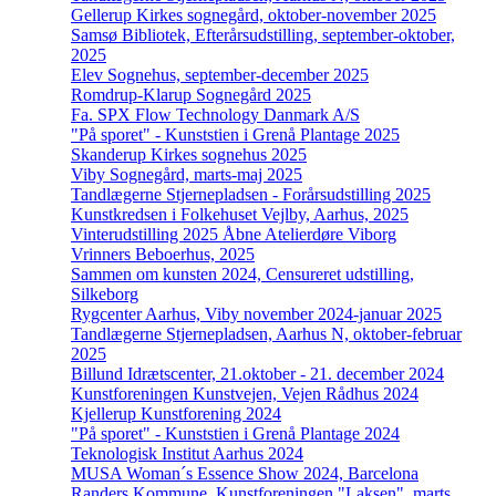
Gellerup Kirkes sognegård, oktober-november 2025
Samsø Bibliotek, Efterårsudstilling, september-oktober,
2025
Elev Sognehus, september-december 2025
Romdrup-Klarup Sognegård 2025
Fa. SPX Flow Technology Danmark A/S
"På sporet" - Kunststien i Grenå Plantage 2025
Skanderup Kirkes sognehus 2025
Viby Sognegård, marts-maj 2025
Tandlægerne Stjernepladsen - Forårsudstilling 2025
Kunstkredsen i Folkehuset Vejlby, Aarhus, 2025
Vinterudstilling 2025 Åbne Atelierdøre Viborg
Vrinners Beboerhus, 2025
Sammen om kunsten 2024, Censureret udstilling,
Silkeborg
Rygcenter Aarhus, Viby november 2024-januar 2025
Tandlægerne Stjernepladsen, Aarhus N, oktober-februar
2025
Billund Idrætscenter, 21.oktober - 21. december 2024
Kunstforeningen Kunstvejen, Vejen Rådhus 2024
Kjellerup Kunstforening 2024
"På sporet" - Kunststien i Grenå Plantage 2024
Teknologisk Institut Aarhus 2024
MUSA Woman´s Essence Show 2024, Barcelona
Randers Kommune, Kunstforeningen "Laksen", marts