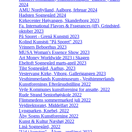
2024
AMU Nordjylland, Aalborg, februar 2024
Hadsten Sognegård 2024
Kirkecenter Højvangen, Skanderborg 2023
Fa. International Flavors & Fragrances (iff), Grindsted,
oktober 2023
På Sporet - Grenå Kunststi 2023
Kolind Kunststi "På Sporet" 2023
Vrinners Beboerhus 2023
MUSA Woman's Essence Show 2023
Art Money Worldwide 2023 i Skagen
Ebeltoft Sognegård marts-april 2023
Tilst Sognegård, Aarhus, 2023
Vestervang Kirke, Viborg, Gallerigangen 2023
Vesthimmerlands Kunstmuseum - Vesthimmerlands
Kunstforenings Efterårsudstilling 2022
Vejle Kommunes kunstforening for ansatte, 2022
Rude Strand Seniorhøjskole 2022
Flintsmedens sommermarked juli 2022
Vejdirektoratet, Middelfart 2022
Lyngparken, Knebel, 2022
Åby Sogns Kunstforening 2022
Kunst & Kultur Næshøj 2022
Linå Sognegård, 2022
"Ud i kunsten" - Ålum - april/maj 2022