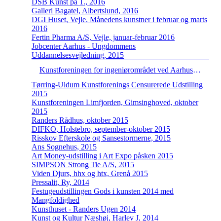
DSB Kunst på 1., 2016
Galleri Bagatel, Albertslund, 2016
DGI Huset, Vejle. Månedens kunstner i februar og marts
2016
Fertin Pharma A/S, Vejle, januar-februar 2016
Jobcenter Aarhus - Ungdommens
Uddannelsesvejledning, 2015
Kunstforeningen for ingeniørområdet ved Aarhus Universitet 2015
Tørring-Uldum Kunstforenings Censurerede Udstilling
2015
Kunstforeningen Limfjorden, Gimsinghoved, oktober
2015
Randers Rådhus, oktober 2015
DIFKO, Holstebro, september-oktober 2015
Risskov Efterskole og Sansestormerne, 2015
Ans Sognehus, 2015
Art Money-udstilling i Art Expo påsken 2015
SIMPSON Strong Tie A/S, 2015
Viden Djurs, hhx og htx, Grenå 2015
Pressalit, Ry, 2014
Festugeudstillingen Gods i kunsten 2014 med
Mangfoldighed
Kunsthuset - Randers Ugen 2014
Kunst og Kultur Næshøj, Harlev J, 2014