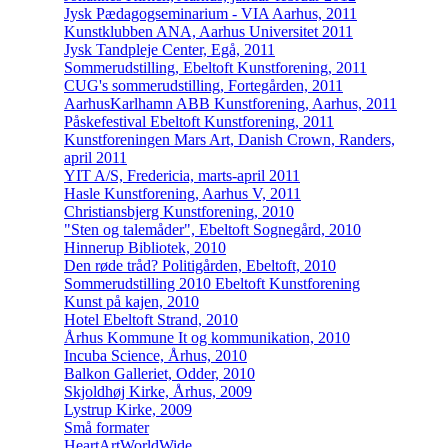
Jysk Pædagogseminarium - VIA Aarhus, 2011
Kunstklubben ANA, Aarhus Universitet 2011
Jysk Tandpleje Center, Egå, 2011
Sommerudstilling, Ebeltoft Kunstforening, 2011
CUG's sommerudstilling, Fortegården, 2011
AarhusKarlhamn ABB Kunstforening, Aarhus, 2011
Påskefestival Ebeltoft Kunstforening, 2011
Kunstforeningen Mars Art, Danish Crown, Randers,
april 2011
YIT A/S, Fredericia, marts-april 2011
Hasle Kunstforening, Aarhus V, 2011
Christiansbjerg Kunstforening, 2010
"Sten og talemåder", Ebeltoft Sognegård, 2010
Hinnerup Bibliotek, 2010
Den røde tråd? Politigården, Ebeltoft, 2010
Sommerudstilling 2010 Ebeltoft Kunstforening
Kunst på kajen, 2010
Hotel Ebeltoft Strand, 2010
Århus Kommune It og kommunikation, 2010
Incuba Science, Århus, 2010
Balkon Galleriet, Odder, 2010
Skjoldhøj Kirke, Århus, 2009
Lystrup Kirke, 2009
Små formater
HeartArtWorldWide