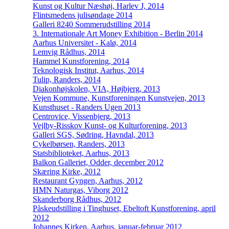
Kunst og Kultur Næshøj, Harlev J, 2014
Flintsmedens julisøndage 2014
Galleri 8240 Sommerudstilling 2014
3. Internationale Art Money Exhibition - Berlin 2014
Aarhus Universitet - Kalø, 2014
Lemvig Rådhus, 2014
Hammel Kunstforening, 2014
Teknologisk Institut, Aarhus, 2014
Tulip, Randers, 2014
Diakonhøjskolen, VIA, Højbjerg, 2013
Vejen Kommune, Kunstforeningen Kunstvejen, 2013
Kunsthuset - Randers Ugen 2013
Centrovice, Vissenbjerg, 2013
Vejlby-Risskov Kunst- og Kulturforening, 2013
Galleri SGS, Sødring, Havndal, 2013
Cykelbørsen, Randers, 2013
Statsbiblioteket, Aarhus, 2013
Balkon Galleriet, Odder, december 2012
Skæring Kirke, 2012
Restaurant Gyngen, Aarhus, 2012
HMN Naturgas, Viborg 2012
Skanderborg Rådhus, 2012
Påskeudstilling i Tinghuset, Ebeltoft Kunstforening, april
2012
Johannes Kirken, Aarhus, januar-februar 2012