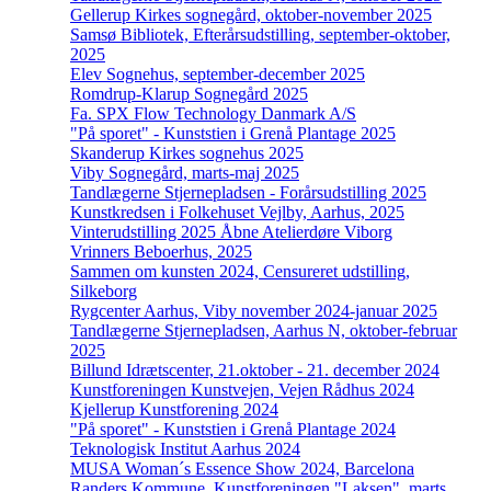
Gellerup Kirkes sognegård, oktober-november 2025
Samsø Bibliotek, Efterårsudstilling, september-oktober,
2025
Elev Sognehus, september-december 2025
Romdrup-Klarup Sognegård 2025
Fa. SPX Flow Technology Danmark A/S
"På sporet" - Kunststien i Grenå Plantage 2025
Skanderup Kirkes sognehus 2025
Viby Sognegård, marts-maj 2025
Tandlægerne Stjernepladsen - Forårsudstilling 2025
Kunstkredsen i Folkehuset Vejlby, Aarhus, 2025
Vinterudstilling 2025 Åbne Atelierdøre Viborg
Vrinners Beboerhus, 2025
Sammen om kunsten 2024, Censureret udstilling,
Silkeborg
Rygcenter Aarhus, Viby november 2024-januar 2025
Tandlægerne Stjernepladsen, Aarhus N, oktober-februar
2025
Billund Idrætscenter, 21.oktober - 21. december 2024
Kunstforeningen Kunstvejen, Vejen Rådhus 2024
Kjellerup Kunstforening 2024
"På sporet" - Kunststien i Grenå Plantage 2024
Teknologisk Institut Aarhus 2024
MUSA Woman´s Essence Show 2024, Barcelona
Randers Kommune, Kunstforeningen "Laksen", marts