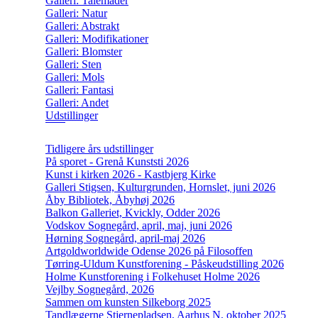
Galleri: Talemåder
Galleri: Natur
Galleri: Abstrakt
Galleri: Modifikationer
Galleri: Blomster
Galleri: Sten
Galleri: Mols
Galleri: Fantasi
Galleri: Andet
Udstillinger
Tidligere års udstillinger
På sporet - Grenå Kunststi 2026
Kunst i kirken 2026 - Kastbjerg Kirke
Galleri Stigsen, Kulturgrunden, Hornslet, juni 2026
Åby Bibliotek, Åbyhøj 2026
Balkon Galleriet, Kvickly, Odder 2026
Vodskov Sognegård, april, maj, juni 2026
Hørning Sognegård, april-maj 2026
Artgoldworldwide Odense 2026 på Filosoffen
Tørring-Uldum Kunstforening - Påskeudstilling 2026
Holme Kunstforening i Folkehuset Holme 2026
Vejlby Sognegård, 2026
Sammen om kunsten Silkeborg 2025
Tandlægerne Stjernepladsen, Aarhus N, oktober 2025