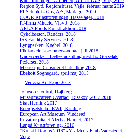
Kunstforeningen Artiheden, Orbicon A/S, Viby 2019
Region Syd, Regionshuset, Vejle, februar-marts 2019
FLSchmidt - Gas, A/S, Mariager, 2019
COOP, Kunstforeningen, Hasselager, 2018
IT-firma Miracle, Viby J, 2018
ARLA Foods Kunstfraktion 2018
Cykelbørsen, Randers, 2018
ISS Facility Services, 2018
Lyngparken, Knebel, 2018
Flintsmedens sommersøndage, juli 2018
Underværket - Fælles udstilling med Bo Gorzelak
Pedersen 2018
Mississippi Censureret Udstilling 2018
Ebeltoft Sognegård, april-maj 2018
Venezia Art Expo 2018
Johnson Control, Højbjerg
Museumscafeen Ovartaci, Risskov, 2017-2018
Skat Herning 2017
Energiselskabet EWII, Kolding
European Art Museum, Vinderød
Privathospitalet Aleris - Hamlet, 2017
Langå Kunstforening, 2016
"Kunst i Domus 2016" - Y's Men's Klub Vadestedet,
Vejle