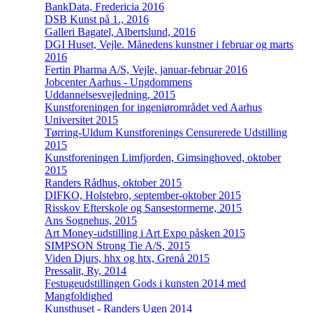
BankData, Fredericia 2016
DSB Kunst på 1., 2016
Galleri Bagatel, Albertslund, 2016
DGI Huset, Vejle. Månedens kunstner i februar og marts
2016
Fertin Pharma A/S, Vejle, januar-februar 2016
Jobcenter Aarhus - Ungdommens
Uddannelsesvejledning, 2015
Kunstforeningen for ingeniørområdet ved Aarhus
Universitet 2015
Tørring-Uldum Kunstforenings Censurerede Udstilling
2015
Kunstforeningen Limfjorden, Gimsinghoved, oktober
2015
Randers Rådhus, oktober 2015
DIFKO, Holstebro, september-oktober 2015
Risskov Efterskole og Sansestormerne, 2015
Ans Sognehus, 2015
Art Money-udstilling i Art Expo påsken 2015
SIMPSON Strong Tie A/S, 2015
Viden Djurs, hhx og htx, Grenå 2015
Pressalit, Ry, 2014
Festugeudstillingen Gods i kunsten 2014 med
Mangfoldighed
Kunsthuset - Randers Ugen 2014