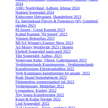
2024
AMU Nordjylland, Aalborg, februar 2024
Hadsten Sognegård 2024
Kirkecenter Højvangen, Skanderborg 2023
Fa. International Flavors & Fragrances (iff), Grindsted,
oktober 2023
På Sporet - Grenå Kunststi 2023
Kolind Kunststi "På Sporet" 2023
Vrinners Beboerhus 2023
MUSA Woman's Essence Show 2023
Art Money Worldwide 2023 i Skagen
Ebeltoft Sognegård marts-april 2023
Tilst Sognegård, Aarhus, 2023
Vestervang Kirke, Viborg, Gallerigangen 2023
Vesthimmerlands Kunstmuseum - Vesthimmerlands
Kunstforenings Efterårsudstilling 2022
Vejle Kommunes kunstforening for ansatte, 2022
Rude Strand Seniorhøjskole 2022
Flintsmedens sommermarked juli 2022
Vejdirektoratet, Middelfart 2022
Lyngparken, Knebel, 2022
Åby Sogns Kunstforening 2022
Kunst & Kultur Næshøj 2022
Linå Sognegård, 2022
"Ud i kunsten" - Ålum - april/maj 2022