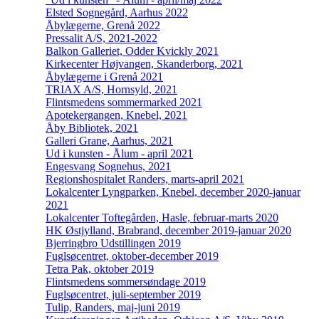
Elsted Sognegård, Aarhus 2022
Åbylægerne, Grenå 2022
Pressalit A/S, 2021-2022
Balkon Galleriet, Odder Kvickly 2021
Kirkecenter Højvangen, Skanderborg, 2021
Åbylægerne i Grenå 2021
TRIAX A/S, Hornsyld, 2021
Flintsmedens sommermarked 2021
Apotekergangen, Knebel, 2021
Åby Bibliotek, 2021
Galleri Grane, Aarhus, 2021
Ud i kunsten - Ålum - april 2021
Engesvang Sognehus, 2021
Regionshospitalet Randers, marts-april 2021
Lokalcenter Lyngparken, Knebel, december 2020-januar
2021
Lokalcenter Toftegården, Hasle, februar-marts 2020
HK Østjylland, Brabrand, december 2019-januar 2020
Bjerringbro Udstillingen 2019
Fuglsøcentret, oktober-december 2019
Tetra Pak, oktober 2019
Flintsmedens sommersøndage 2019
Fuglsøcentret, juli-september 2019
Tulip, Randers, maj-juni 2019